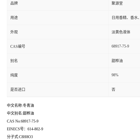
品牌
聚源堂
用途
日用香精、香水
外观
淡黄色液体
68917-75-9
CAS编号
别名
甜桦油
98%
纯度
是否进口
否
中文名称:冬青油
中文别名:甜桦油
CAS No:68917-75-9
EINECS号：614-802-9
分子式:C8H8O3