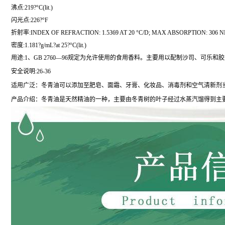
沸点:219?°C(lit.)
闪光点:226?°F
折射率:INDEX OF REFRACTION: 1.5369 AT 20 °C/D; MAX ABSORPTION: 306 NM 
密度:1.181?g/mL?at 25?°C(lit.)
用途:1、GB 2760—96规定为允许使用的食用香料。主要用以配制沙司、可乐
安全说明:26-36
适用广泛：冬青油可以添加至肥皂、面霜、牙膏、化妆品、消毒剂和空气清新剂当
产品介绍：冬青油是天然精油的一种，主要由冬青树的叶子经过水蒸汽馏得到主要