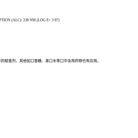
ION (ALC): 238 NM (LOG E= 3.97)
等的赋香剂，其他如口香糖、漱口水等口中含用药物也有应用。