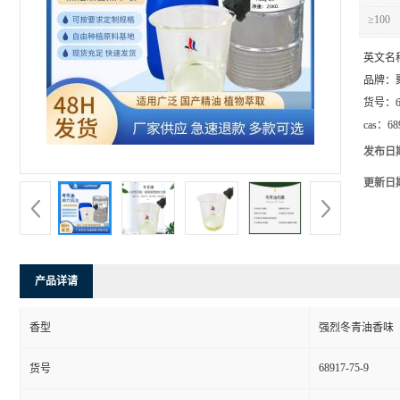
≥100
英文名
品牌：
货号：
cas：
68
发布日
更新日
产品详请
香型
强烈冬青油香味
68917-75-9
货号