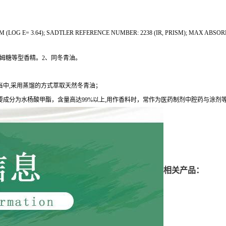
(LOG E= 3.64); SADTLER REFERENCE NUMBER: 2238 (IR, PRISM); MAX ABSORPT
和胶姆糖等型香精。2、同冬青油。
中,采用蒸馏的方式萃取天然冬青油；
成分为水杨酸甲酯，含量高达99%以上,用作香料时，常作为医药制剂中腔药与涂剂
相关产品：