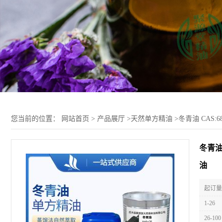
您当前的位置：
网站首页
>
产品展厅
>
天然单方精油
>
冬青油 CAS
冬青油
油
起订量 
1-26
26-100