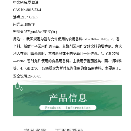
中文别名:罗勒油
CAS No:8015-73-4
沸点:215?°C(lit.)
闪光点:190?°F
密度:0.957?g/mL?at 25?°C(lit.)
用途:1、我国规定为暂时允许使用的食用香料(GB2760—1996)。2、香
辛料。新鲜叶子常用作调味品，其酊剂常用作含醇饮料的增香剂。意大
利人在食用番茄酱时，常与新鲜或干的罗勒叶一同进食。3、GB 2760
—1996：暂时允许使用的食品用香料。主要用于番茄酱类、醋、调味料
等。4、GB 2760—1996规定为暂时允许使用的食品用香料。主要用于..
安全说明:26-36-61
相
关
产