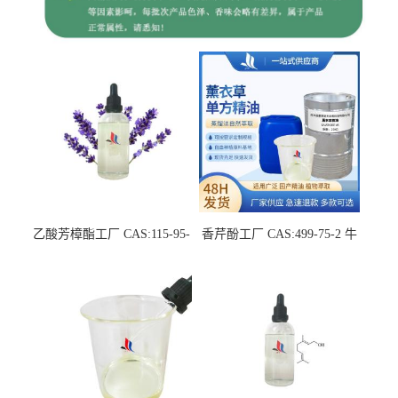
乙酸芳樟酯工厂 CAS:115-95-
香芹酚工厂 CAS:499-75-2 牛
7 中草药萃取液单方精油
至单方精油