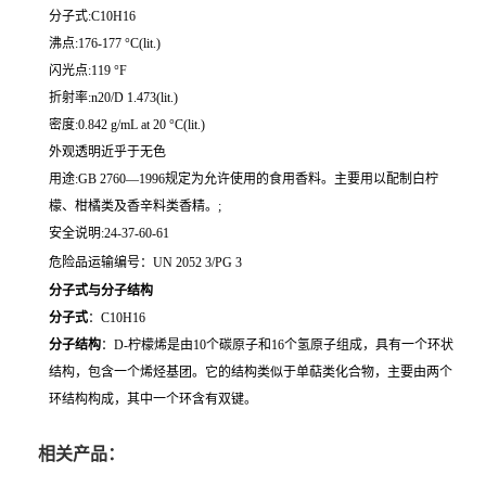
分子式:C10H16
沸点:176-177 °C(lit.)
闪光点:119 °F
折射率:n20/D 1.473(lit.)
密度:0.842 g/mL at 20 °C(lit.)
外观透明近乎于无色
用途:GB 2760—1996规定为允许使用的食用香料。主要用以配制白柠
檬、柑橘类及香辛料类香精。;
安全说明:24-37-60-61
危险品运输编号：UN 2052 3/PG 3
分子式与分子结构
分子式
：C10H16
分子结构
：D-柠檬烯是由10个碳原子和16个氢原子组成，具有一个环状
结构，包含一个烯烃基团。它的结构类似于单萜类化合物，主要由两个
环结构构成，其中一个环含有双键。
相关产品：