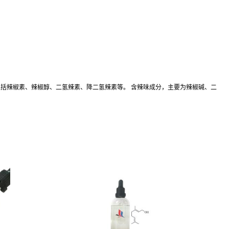
包括辣椒素、辣椒醇、二氢辣素、降二氢辣素等。 含辣味成分，主要为辣椒碱、二