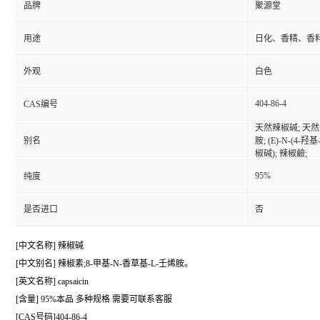
品牌
聚源堂
用途
日化、香精、香
外观
白色
404-86-4
CAS编号
天然辣椒碱; 天然辣椒
别名
胺; (E)-N-(
椒碱); 辣椒鹼;
95%
纯度
是否进口
否
[中文名称] 辣椒碱
[中文别名] 辣椒素;8-甲基-N-香草基-L-壬烯胺。
[英文名称] capsaicin
[含量] 95%本品 多种规格 需要可联系客服
[CAS号码]404-86-4