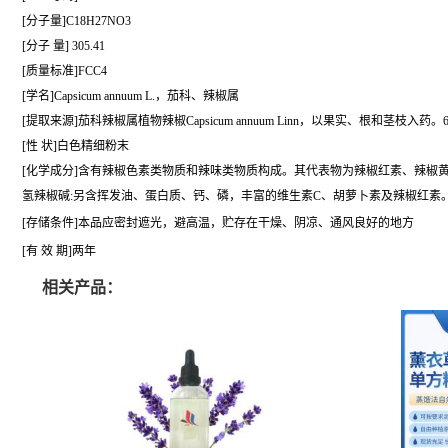
[分子量]C18H27NO3
[分子 量] 305.41
[质量标准]FCC4
[学名]Capsicum annuum L.，茄科、辣椒属
[提取来源]茄科辣椒属植物辣椒Capsicum annuum Linn，以果实、根和茎枝入药
[性 状]白色精细粉末
[化学成分]含有辣椒色素类物质和辣味类物质构成。其代表物为辣椒红素、辣椒
氢辣椒碱:另含挥发油、蛋白质、钙、磷，丰富的维生素C、胡萝卜素及辣椒红素
[存储条件]本品应密封遮光，避高温，贮存在干燥、阴凉、通风良好的地方
[有 效 期]两年
相关产品：