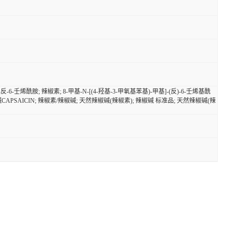
-6-壬烯酰胺; 辣椒素; 8-甲基-N-[(4-羟基-3-甲氧基苯基)-甲基]-(反)-6-壬烯基酰
辣椒碱CAPSAICIN; 辣椒素/辣椒碱; 天然辣椒碱(辣椒素); 辣椒碱 标准品; 天然辣椒碱(辣