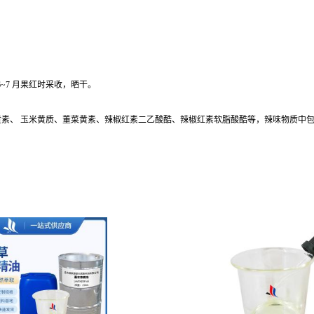
。6~7 月果红时采收，晒干。
黄素、 玉米黄质、董菜黄素、辣椒红素二乙酸酷、辣椒红素软脂酸酷等，辣味物质中
。