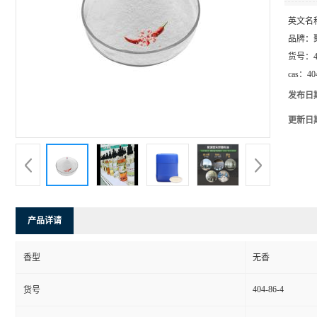
英文名
品牌：
货号：
cas：
40
发布日
更新日
产品详请
香型
无香
404-86-4
货号