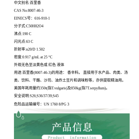
中文别名:百里香
CAS No:8007-46-3
EINECS号：616-910-1
分子式:C50H82O4
沸点:190 C
闪光点:63 C
折射率:n20/D 1.502
密度:0.917 g/mL at 25 °C
外观无色至淡黄色或 红色 液体
用途:百里香(8007-46-3)的用途： 香辛料。 直接用于水产品、肉类、汤
类、饮料、干酪、沙司、油炸土豆片和调味粉等，亦供提取精油用。
美国年耗用量约350t(指T.vulgaris)及850kg(指7T.serpyllum)。
安全说明:S26;S36/37/39;S45
危险品运输编号：UN 1760 8/PG 3
相
关