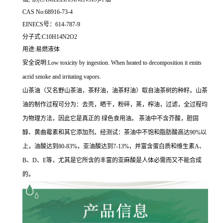
CAS No:68916-73-4
EINECS号：614-787-9
分子式:C10H14N2O2
用途:易燃液体
安全说明:Low toxicity by ingestion. When heated to decomposition it emits
acrid smoke and irritating vapors.
山茶油（又名野山茶油，茶籽油，油茶籽油）取自油茶树的种籽。山茶
油的制作过程可分为：去壳，晒干，粉碎，蒸，榨油，过滤，全过程均
为物理方法，因此它是真正的 绿色食用油。 茶油中不含芥酸，胆固
醇、黄曲霉素和其它添加剂。经测试：茶油中不饱和脂肪酸高达90%以
上，油酸达到80-83%，亚油酸达到7-13%，并富含蛋白质和维生素A、
B、D、E等，尤其是它所含的丰富的亚麻酸是人体必需而又不能合成
的。
相
关