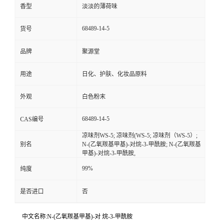
香型
淡淡的薄荷味
68489-14-5
货号
品牌
聚源堂
用途
日化、护肤、化妆品原料
外观
白色粉末
68489-14-5
CAS编号
凉味剂WS-5; 凉味剂(WS-5; 凉味剂（WS-5）;
别名
N-(乙氧羰基甲基)-对烷-3-甲酰胺; N-(乙氧羰基
甲基)-对烷-3-甲酰胺,
99%
纯度
是否进口
否
中文名称:N-(乙氧羰基甲基)-对 烷-3-甲酰胺