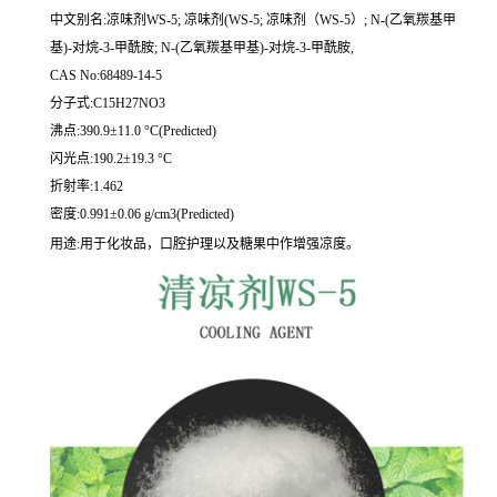
中文别名:凉味剂WS-5; 凉味剂(WS-5; 凉味剂（WS-5）; N-(乙氧羰基甲
基)-对烷-3-甲酰胺; N-(乙氧羰基甲基)-对烷-3-甲酰胺,
CAS No:68489-14-5
分子式:C15H27NO3
沸点:390.9±11.0 °C(Predicted)
闪光点:190.2±19.3 °C
折射率:1.462
密度:0.991±0.06 g/cm3(Predicted)
用途:用于化妆品，口腔护理以及糖果中作增强凉度。