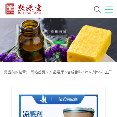
您当前的位置：
网站首页
>
产品展厅
>
合成香料
>
凉味剂WS-5工厂
CAS:68489-14-5 结晶粉状凉感剂 清凉剂 现货