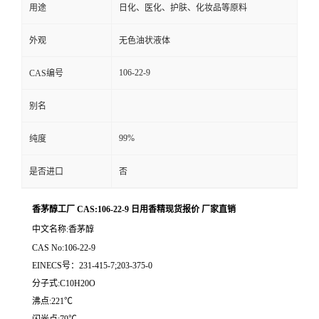
用途
日化、医化、护肤、化妆品等原料
外观
无色油状液体
106-22-9
CAS编号
别名
99%
纯度
是否进口
否
香茅醇工厂 CAS:106-22-9 日用香精现货报价 厂家直销
中文名称:香茅醇
CAS No:106-22-9
EINECS号：231-415-7;203-375-0
分子式:C10H20O
沸点:221℃