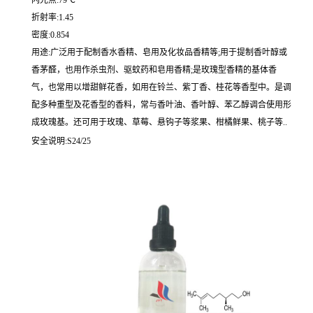
闪光点:79℃
折射率:1.45
密度:0.854
用途:广泛用于配制香水香精、皂用及化妆品香精等;用于提制香叶醇或
香茅醛，也用作杀虫剂、驱蚊药和皂用香精;是玫瑰型香精的基体香
气，也常用以增甜鲜花香，如用在铃兰、紫丁香、桂花等香型中。是调
配多种重型及花香型的香料，常与香叶油、香叶醇、苯乙醇调合使用形
成玫瑰基。还可用于玫瑰、草莓、悬钩子等浆果、柑橘鲜果、桃子等..
安全说明:S24/25