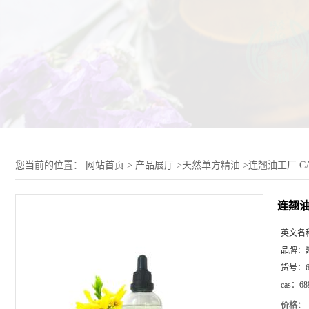
您当前的位置：
网站首页
>
产品展厅
>
天然单方精油
>
连翘油工厂 CA
连翘油
英文名
品牌：
货号：
cas：
68
价格：