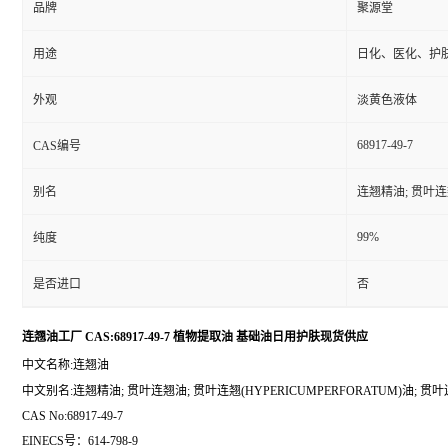
品牌
聚源堂
用途
日化、医化、护
外观
淡黄色液体
68917-49-7
CAS编号
别名
连翘精油; 贯叶连翘
99%
纯度
是否进口
否
连翘油工厂 CAS:68917-49-7 植物提取油 基础油日用护肤现货供应
中文名称:连翘油
中文别名:连翘精油; 贯叶连翘油; 贯叶连翘(HYPERICUMPERFORATUM)油; 贯叶连
CAS No:68917-49-7
EINECS号：614-798-9