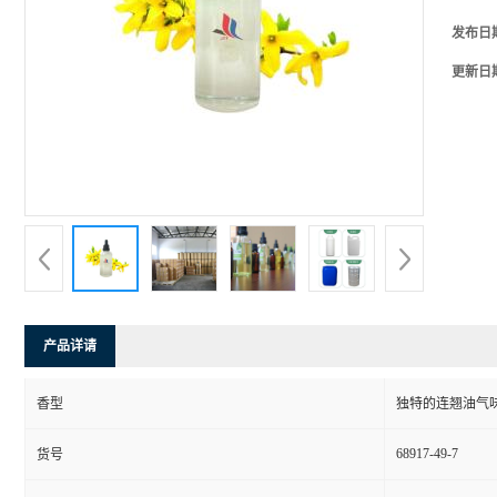
发布日
更新日
产品详请
香型
独特的连翘油气
68917-49-7
货号