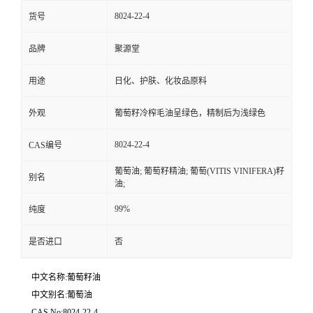
8024-22-4
货号
品牌
聚源堂
用途
日化、护肤、化妆品原料
外观
葡萄籽冷榨毛油呈绿色，精制后为浅绿色
8024-22-4
CAS编号
葡萄油; 葡萄籽精油; 葡萄(VITIS VINIFERA)籽
别名
油;
99%
纯度
是否进口
否
中文名称:葡萄籽油
中文别名:葡萄油
CAS No:8024-22-4