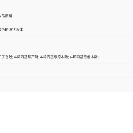
妆品原料
黄色的油状液体
丁子香酚; 4-烯丙基藜芦醚; 4-烯丙基愈疮木酚; 4-烯丙基愈创木酚;