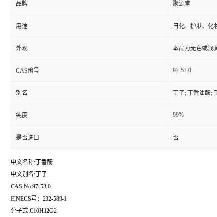
品牌
聚源堂
用途
日化、护肤、化
外观
本品为无色或浅
97-53-0
CAS编号
别名
丁子; 丁香油酚; 
99%
纯度
是否进口
否
中文名称:丁香酚
中文别名:丁子
CAS No:97-53-0
EINECS号：202-589-1
分子式:C10H12O2