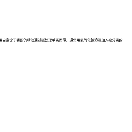
采用自富含丁香酚的精油通过碱处理单离而得。通常用氢氧化钠溶液加入被分离的