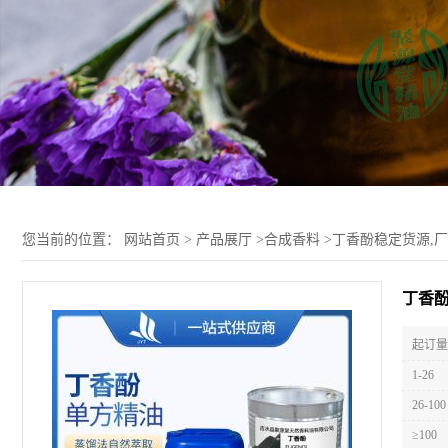
您当前的位置：
网站首页
>
产品展厅
>
合成香料
>
丁香酚稳定货源,
丁香酚
起订量 
1-26
26-100
≥100